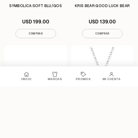
SYMBOLICA:SOFT BLU/GOS
KRIS BEAR:GOOD LUCK BEAR
USD 199.00
USD 139.00
COMPRAR
COMPRAR
INICIO
MARCAS
PROMOS
MI CUENTA
LUCENT:EYEWEAR SK6002EL
INSIGNE:PEND CROSS_FULL
CAT BLACK/EMER
PAVE WHI/RHS
USD 359.00
USD 199.00